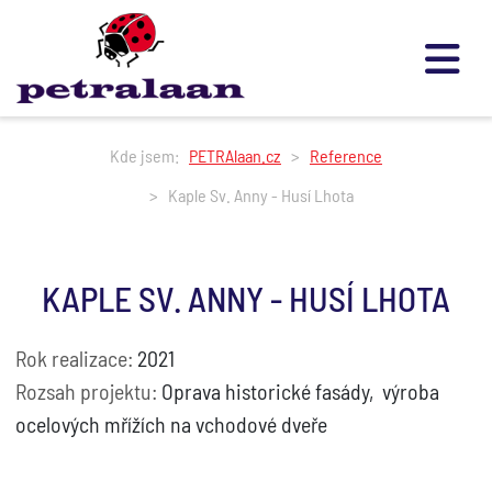
Kde jsem:
PETRAlaan.cz
Reference
Kaple Sv. Anny - Husí Lhota
KAPLE SV. ANNY - HUSÍ LHOTA
Rok realizace:
2021
Rozsah projektu:
Oprava historické fasády, výroba
ocelových mřížích na vchodové dveře