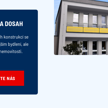
NA DOSAH
h konstrukcí se
ším bydlení, ale
 nemovitosti.
TE NÁS