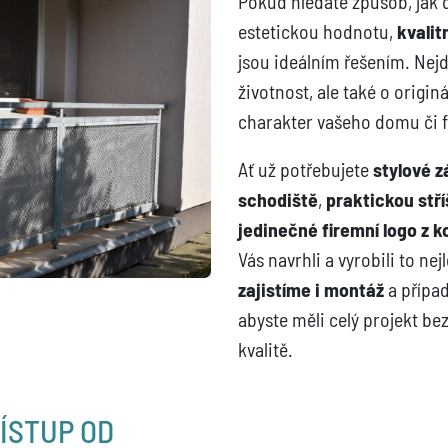
Pokud hledáte způsob, jak 
estetickou hodnotu,
kvalit
jsou ideálním řešením. Nej
životnost, ale také o origin
charakter vašeho domu či f
Ať už potřebujete
stylové z
schodiště
,
praktickou stř
jedinečné firemní logo z k
Vás navrhli a vyrobili to ne
zajistíme i montáž
a případ
abyste měli celý projekt bez
kvalitě.
ÍSTUP OD