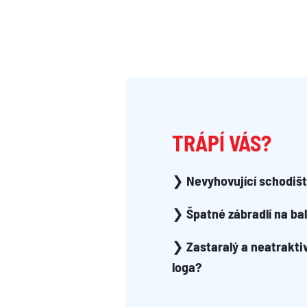
TRÁPÍ VÁS?
❯
Nevyhovující schodiš
❯
Špatné zábradlí na ba
❯
Zastaralý a neatrakti
loga?