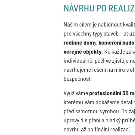
NÁVRHU PO REALIZ
Naším cílem je nabídnout kvali
pro všechny typy staveb – ať už
rodinné dom
y,
komerční budo
veřejné objekty
. Ke každé za
individuálně, pečlivě zjišťujem
navrhujeme řešení na míru s oh
bezpečnost.
Využíváme
profesionální 3D m
kterému Vám dokážeme detailně
před samotnou výrobou. To zaji
úpravy dle přání a hladký průb
návrhu až po finální realizaci.