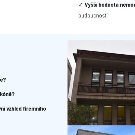
✓
Vyšší hodnota nemov
budoucnosti
tě?
lkóně?
vní vzhled firemního