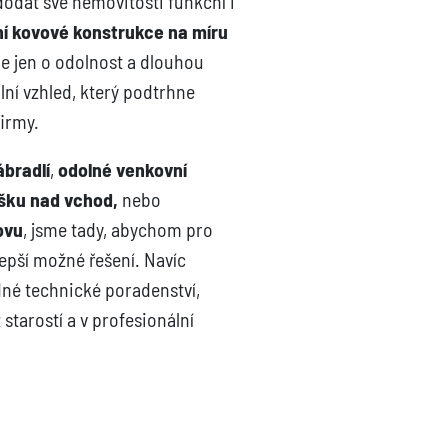
dodat své nemovitosti funkční i
ní kovové konstrukce na míru
de jen o odolnost a dlouhou
ální vzhled, který podtrhne
irmy.
ábradlí
,
odolné venkovní
íšku nad vchod,
nebo
ovu
, jsme tady, abychom pro
jlepší možné řešení. Navíc
né technické poradenství,
 starostí a v profesionální