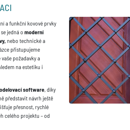
ACI
tní a funkční kovové prvky
 se jedná o
moderní
vy,
nebo technické a
kázce přistupujeme
e vaše požadavky a
ledem na estetiku i
odelovací software
, díky
 představit návrh ještě
šťuje přesnost, rychlé
ěh celého projektu – od