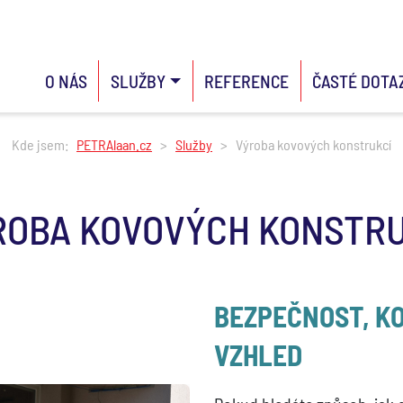
O NÁS
SLUŽBY
REFERENCE
ČASTÉ DOTA
Kde jsem:
PETRAlaan.cz
Služby
Výroba kovových konstrukcí
ROBA KOVOVÝCH KONSTRU
BEZPEČNOST, K
VZHLED