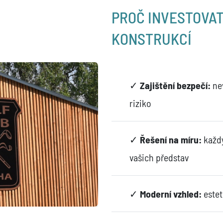
PROČ INVESTOVA
KONSTRUKCÍ
✓
Zajištění bezpečí
:
nev
riziko
✓
Řešení na míru:
každý
vašich představ
✓
Moderní vzhled:
estet